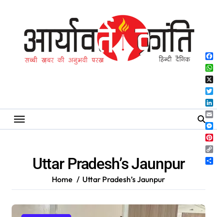
Skip
to
content
Fa
Wh
X
Twi
Lin
Ema
Me
Pin
Co
Uttar Pradesh’s Jaunpur
Lin
Sh
Home
Uttar Pradesh’s Jaunpur