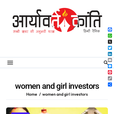
Skip
to
content
Fa
Wh
X
Twi
Lin
Ema
Me
Pin
Co
women and girl investors
Lin
Sh
Home
women and girl investors