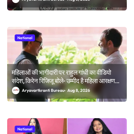
National
महिलाओं की भागीदारी पर राहुल गांधी का वीडियो
संदेश, किरेन रिजिजू बोले- उम्मीद है महिला आरक्षण
बिल का बिना शर्त करेंगे समर्थन
Aryavartkranti Bureau
Aug 8, 2026
National