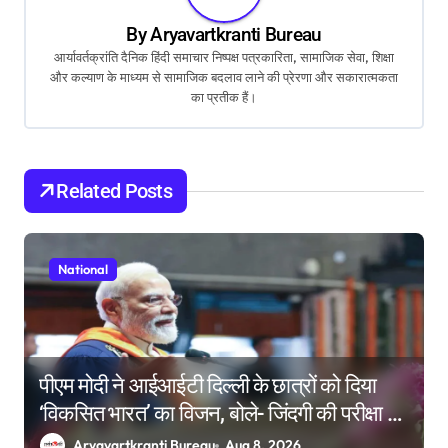
v
By
Aryavartkranti Bureau
i
आर्यावर्तक्रांति दैनिक हिंदी समाचार निष्पक्ष पत्रकारिता, सामाजिक सेवा, शिक्षा
और कल्याण के माध्यम से सामाजिक बदलाव लाने की प्रेरणा और सकारात्मकता
g
का प्रतीक हैं।
a
t
i
Related Posts
o
n
National
पीएम मोदी ने आईआईटी दिल्ली के छात्रों को दिया
‘विकसित भारत’ का विजन, बोले- जिंदगी की परीक्षा में
सब कुछ आउट ऑफ सिलेबस होता है
Aryavartkranti Bureau
Aug 8, 2026