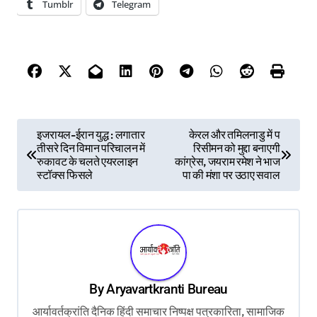
Tumblr
Telegram
P
इजरायल-ईरान युद्ध : लगातार
केरल और तमिलनाडु में प
तीसरे दिन विमान परिचालन में
रिसीमन को मुद्दा बनाएगी
o
रुकावट के चलते एयरलाइन
कांग्रेस, जयराम रमेश ने भाज
s
स्टॉक्स फिसले
पा की मंशा पर उठाए सवाल
t
n
a
v
By
Aryavartkranti Bureau
i
आर्यावर्तक्रांति दैनिक हिंदी समाचार निष्पक्ष पत्रकारिता, सामाजिक
g