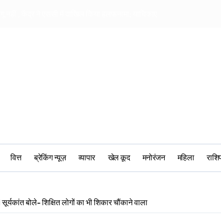
ागू नहीं , केंद्र ने एससी में दाखिल किया हलफनामा; याचिकाएं खारिज करने की मांग
सीआरपीएफ में मानसिक 
वित्त
ब्रेकिंग न्यूज़
व्यापार
खेल कूद
मनोरंजन
महिला
‎राश
र्यकांत बोले- शिक्षित लोगों का भी शिकार चौंकाने वाला