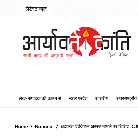
Skip
लेटेस्ट न्यूज़
एसी-एसटी आरक्षण में क्रीमी लेयर का सिद्धांत ल
to
content
लेख- संपादक की कलम से
उत्तर प्रदेश
राष्ट्रीय
अंतरराष्ट्रीय
Home
National
अदालत डिजिटल अरेस्ट मामले पर चिंतित, CJI सू