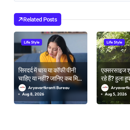
v
Related Posts
i
g
Life Style
Life Style
a
t
i
सिरदर्द में चाय या कॉफी पीनी
एक्सरसाइज श
चाहिए या नहीं? जानिए कब मिल
रहे हैं? हुला 
o
सकती है राहत और कब बढ़
Aryavartkranti Bureau
Aryavartk
n
सकती है परेशानी
Aug 8, 2026
Aug 5, 2026