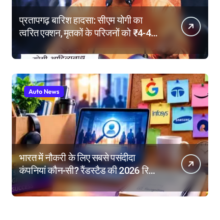
प्रतापगढ़ बारिश हादसा: सीएम योगी का
त्वरित एक्शन, मृतकों के परिजनों को ₹4-4
लाख की सहायता, घायलों के बेहतर इलाज के
निर्देश
Auto News
भारत में नौकरी के लिए सबसे पसंदीदा
कंपनियां कौन-सी? रैंडस्टैड की 2026 रिपोर्ट
में गूगल नंबर-1