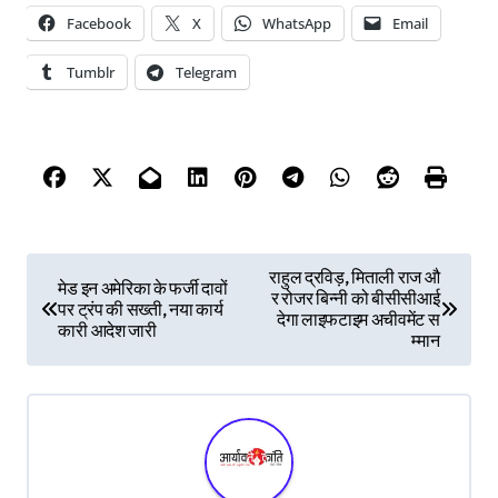
Facebook
X
WhatsApp
Email
Tumblr
Telegram
P
राहुल द्रविड़, मिताली राज औ
मेड इन अमेरिका के फर्जी दावों
र रोजर बिन्नी को बीसीसीआई
o
पर ट्रंप की सख्ती, नया कार्य
देगा लाइफटाइम अचीवमेंट स
कारी आदेश जारी
s
म्मान
t
n
a
v