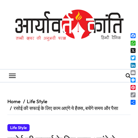
Skip
to
content
Fa
Wh
X
Twi
Lin
Ema
Me
Pin
Co
Home
Life Style
Lin
Sh
रसोई की सफाई के लिए काम आएंगे ये हैक्स, बचेंगे समय और पैसा
Life Style