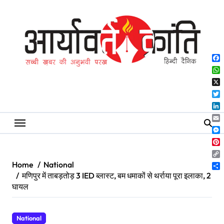
Skip
to
content
Fa
Wh
X
Twi
Lin
Ema
Me
Pin
Co
Home
National
Lin
Sh
मणिपुर में ताबड़तोड़ 3 IED ब्लास्ट, बम धमाकों से थर्राया पूरा इलाका, 2
घायल
National