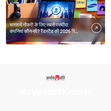
भारत में नौकरी के लिए सबसे पसंदीदा
कंपनियां कौन-सी? रैंडस्टैड की 2026 रिपोर्ट
में गूगल नंबर-1
AryavartKranti