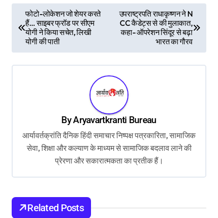
P
फोटो-लोकेशन जो शेयर करते
उपराष्ट्रपति राधाकृष्णन ने N
हैं… साइबर फ्रॉड पर सीएम
CC कैडेट्स से की मुलाकात,
o
योगी ने किया सचेत, लिखी
कहा- ऑपरेशन सिंदूर से बढ़ा
s
योगी की पाती
भारत का गौरव
t
n
a
v
By
Aryavartkranti Bureau
i
आर्यावर्तक्रांति दैनिक हिंदी समाचार निष्पक्ष पत्रकारिता, सामाजिक
g
सेवा, शिक्षा और कल्याण के माध्यम से सामाजिक बदलाव लाने की
a
प्रेरणा और सकारात्मकता का प्रतीक हैं।
t
i
o
Related Posts