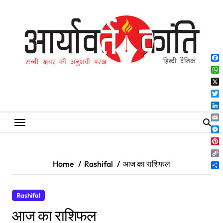
Skip
to
content
Fa
Wh
X
Twi
Lin
Ema
Me
Pin
Co
Home
Rashifal
आज का राशिफल
Lin
Sh
Rashifal
आज का राशिफल