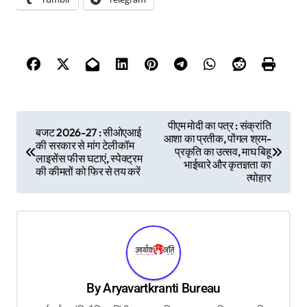
P
पीएम मोदी का पत्र : संक्रांति
बजट 2026-27 : सीओएआई
आशा का प्रतीक, पोंगल श्रम-
o
की सरकार से मांग टेलीकॉम
प्रकृति का उत्सव, माघ बिहू
लाइसेंस फीस घटाएं, स्पेक्ट्रम
s
भाईचारे और कृतज्ञता का
की कीमतों को फिर से तय करें
त्योहार
t
n
a
v
i
By
Aryavartkranti Bureau
g