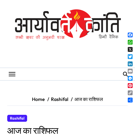
Skip
to
content
Fa
Wh
X
Twi
Lin
Ema
Me
Pin
Co
Home
Rashifal
आज का राशिफल
Lin
Sh
Rashifal
आज का राशिफल