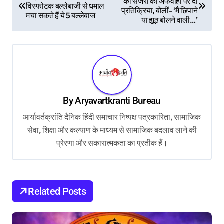
की सर्जरी की अफवाहों पर दी
o
विस्फोटक बल्लेबाजी से धमाल
प्रतिक्रिया, बोलीं- ‘मैं छिपाने
मचा सकते हैं ये 5 बल्लेबाज
s
या झूठ बोलने वाली…’
t
n
a
v
By
Aryavartkranti Bureau
i
आर्यावर्तक्रांति दैनिक हिंदी समाचार निष्पक्ष पत्रकारिता, सामाजिक
g
सेवा, शिक्षा और कल्याण के माध्यम से सामाजिक बदलाव लाने की
a
प्रेरणा और सकारात्मकता का प्रतीक हैं।
t
i
o
Related Posts
n