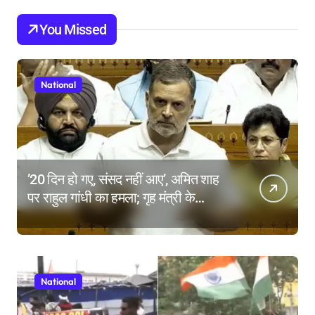
You Missed
National
’20 दिन हो गए, संसद नहीं आए’, अमित शाह
पर राहुल गांधी का हमला; गृह मंत्री के
इस्तीफे की मांग क्यों?
National