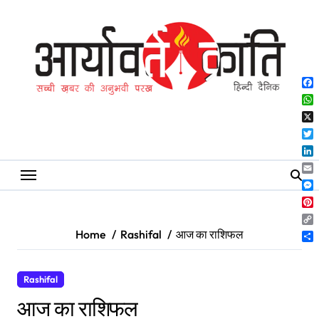
Skip
to
content
Fa
Wh
X
Twi
Lin
Ema
Me
Pin
Co
Home
Rashifal
आज का राशिफल
Lin
Sh
Rashifal
आज का राशिफल