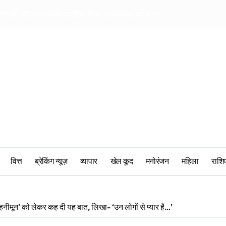
ागू नहीं , केंद्र ने एससी में दाखिल किया हलफनामा; याचिकाएं खारिज करने की मांग
सीआरपीएफ में मानसिक 
वित्त
ब्रेकिंग न्यूज़
व्यापार
खेल कूद
मनोरंजन
महिला
‎राश
‘हनीमून’ को लेकर कह दी यह बात, लिखा- ‘उन लोगों से प्यार है…’