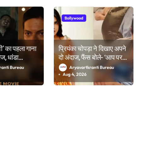
Bollywood
मूवी’ का पहला गाना
प्रियंका चोपड़ा ने दिखाए अपने
ीज, धांडा
दो अंदाज, फैंस बोले- ‘आप पर
 किया बॉलीवुड
गर्व है’
ranti Bureau
Aryavartkranti Bureau
Aug 4, 2026