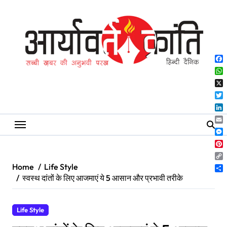
Skip
to
content
Fa
Wh
X
Twi
Lin
Ema
Me
Pin
Co
Home
Life Style
Lin
Sh
स्वस्थ दांतों के लिए आजमाएं ये 5 आसान और प्रभावी तरीके
Life Style