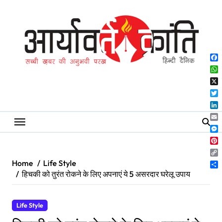
Skip
to
content
Fa
Wh
X
Twi
Lin
Ema
Me
Pin
Co
Home
Life Style
Lin
Sh
हिचकी को तुरंत रोकने के लिए अपनाएं ये 5 असरदार घरेलू उपाय
Life Style