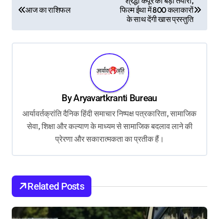
श्रद्धा कपूर की बड़ी तैयारी,
आज का राशिफल
फिल्म ईथा में 800 कलाकारों
o
के साथ देंगी खास प्रस्तुति
s
t
n
a
v
By
Aryavartkranti Bureau
i
आर्यावर्तक्रांति दैनिक हिंदी समाचार निष्पक्ष पत्रकारिता, सामाजिक
g
सेवा, शिक्षा और कल्याण के माध्यम से सामाजिक बदलाव लाने की
प्रेरणा और सकारात्मकता का प्रतीक हैं।
a
t
i
Related Posts
o
n