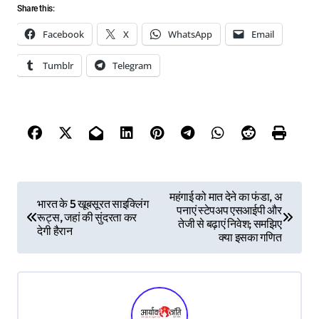
Share this:
Facebook
X
WhatsApp
Email
Tumblr
Telegram
P
महंगाई को मात देने का फंडा, अ
भारत के 5 खूबसूरत साइक्लिंग
पनाएं स्टेपअप एसआईपी और
रूट्स, जहां की सुंदरता कर
o
तेजी से बढ़ाएं निवेश; समझिए
देगी हैरान
क्या इसका गणित
s
t
n