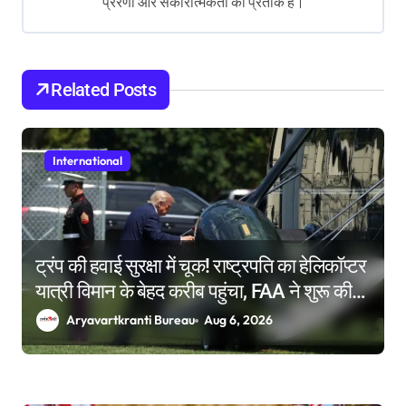
प्रेरणा और सकारात्मकता का प्रतीक हैं।
t
i
o
Related Posts
n
International
ट्रंप की हवाई सुरक्षा में चूक! राष्ट्रपति का हेलिकॉप्टर
यात्री विमान के बेहद करीब पहुंचा, FAA ने शुरू की
जांच
Aryavartkranti Bureau
Aug 6, 2026