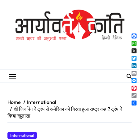
Skip
to
content
Fa
Wh
X
Twi
Lin
Ema
Me
Pin
Co
Home
International
Lin
Sh
शी जिनपिंग ने ट्रंप से अमेरिका को गिरता हुआ राष्ट्र कहा? ट्रंप ने
किया खुलासा
International