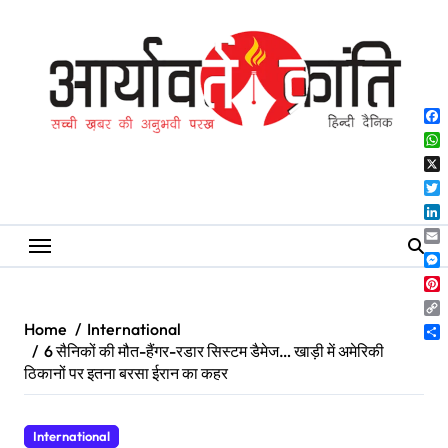
Skip
to
content
Fa
Wh
X
Twi
Lin
Ema
Me
Pin
Co
Home
International
Lin
Sh
6 सैनिकों की मौत-हैंगर-रडार सिस्टम डैमेज… खाड़ी में अमेरिकी
ठिकानों पर इतना बरसा ईरान का कहर
International