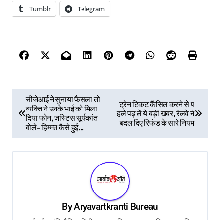
Tumblr
Telegram
P
सीजेआई ने सुनाया फैसला तो
ट्रेन टिकट कैंसिल करने से प
व्यक्ति ने उनके भाई को मिला
o
हले पढ़ लें ये बड़ी खबर, रेलवे ने
दिया फोन, जस्टिस सूर्यकांत
बदल दिए रिफंड के सारे नियम
s
बोले- हिम्मत कैसे हुई…
t
n
a
v
By
Aryavartkranti Bureau
i