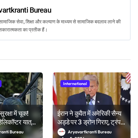
vartkranti Bureau
ता, सामाजिक सेवा, शिक्षा और कल्याण के माध्यम से सामाजिक बदलाव लाने की
सकारात्मकता का प्रतीक हैं।
International
ुरक्षा में चूक!
ईरान ने कुवैत में अमेरिकी सैन्य
हेलिकॉप्टर यात्री
अड्डे पर 3 ड्रोन गिराए, ट्रंप
 करीब पहुंचा,
की चेतावनी-आखिरी मौका
ranti Bureau
Aryavartkranti Bureau