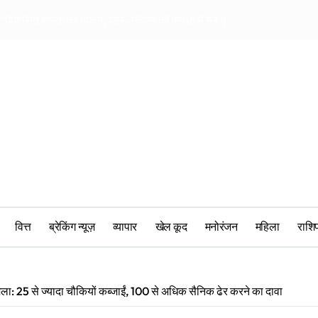
या ‘विकसित भारत’ का विजन, बोले- जिंदगी की परीक्षा में सब कुछ आउट ऑफ सिलेबस 
महिलाओं की भागीदारी प
वित्त
ब्रेकिंग न्यूज़
व्यापार
खेल कूद
मनोरंजन
महिला
‎राश
ा: 25 से ज्यादा चौकियों कब्जाईं, 100 से अधिक सैनिक ढेर करने का दावा