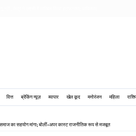
ागू नहीं , केंद्र ने एससी में दाखिल किया हलफनामा; याचिकाएं खारिज करने की मांग
सीआरपीएफ में मानसिक 
वित्त
ब्रेकिंग न्यूज़
व्यापार
खेल कूद
मनोरंजन
महिला
‎राश
्ग समाज का सहयोग मांगा; बोलीं-अपर कास्ट राजनीतिक रूप से मजबूत