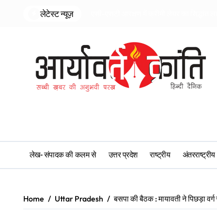
Skip
लेटेस्ट न्यूज़
एसी-एसटी आरक्षण में क्रीमी लेयर का सिद्धांत ल
to
content
लेख- संपादक की कलम से
उत्तर प्रदेश
राष्ट्रीय
अंतरराष्ट्रीय
Home
Uttar Pradesh
बसपा की बैठक : मायावती ने पिछड़ा वर