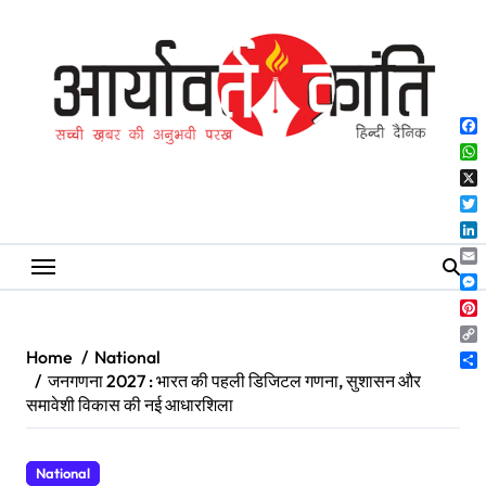
Skip
to
content
Fa
Wh
X
Twi
Lin
Ema
Me
Pin
Co
Home
National
Lin
Sh
जनगणना 2027 : भारत की पहली डिजिटल गणना, सुशासन और
समावेशी विकास की नई आधारशिला
National