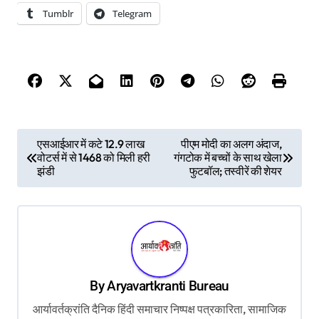
Tumblr
Telegram
P
एसआईआर में कटे 12.9 लाख
पीएम मोदी का अलग अंदाज,
वोटर्स में से 1468 को मिली हरी
गंगटोक में बच्चों के साथ खेला
o
झंडी
फुटबॉल; तस्वीरें की शेयर
s
t
n
a
v
By
Aryavartkranti Bureau
i
आर्यावर्तक्रांति दैनिक हिंदी समाचार निष्पक्ष पत्रकारिता, सामाजिक