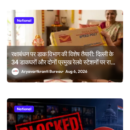
National
रक्षाबंधन पर डाक विभाग की विशेष तैयारी: दिल्ली के
34 डाकघरों और दोनों प्रमुख रेलवे स्टेशनों पर राखी
बुकिंग के विशेष काउंटर
Aryavartkranti Bureau
Aug 6, 2026
National