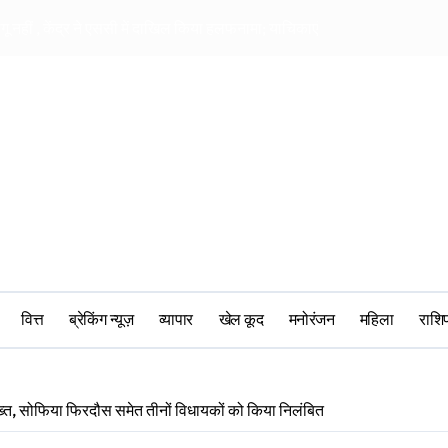
ागू नहीं , केंद्र ने एससी में दाखिल किया हलफनामा; याचिकाएं खारिज करने की मांग
सीआरपीएफ में मानसिक 
वित्त
ब्रेकिंग न्यूज़
व्यापार
खेल कूद
मनोरंजन
महिला
‎राश
 सख्त, सोफिया फिरदौस समेत तीनों विधायकों को किया निलंबित