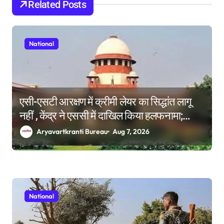
Related Posts
n
National
एसी-एसटी आरक्षण में क्रीमी लेयर का सिद्धांत लागू
नहीं , केंद्र ने एससी में दाखिल किया हलफनामा;
याचिकाएं खारिज करने की मांग
Aryavartkranti Bureau
Aug 7, 2026
National