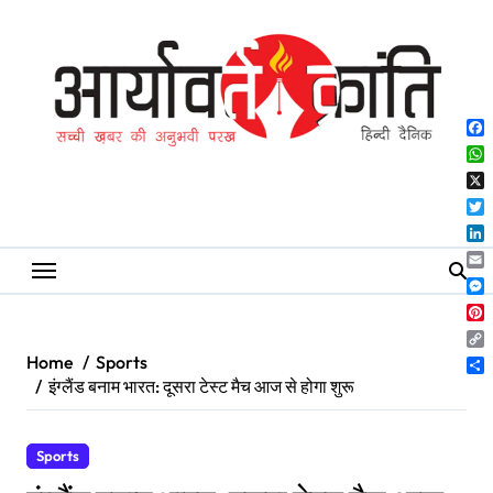
Skip
to
content
Fa
Wh
X
Twi
Lin
Ema
Me
Pin
Co
Home
Sports
Lin
Sh
इंग्लैंड बनाम भारत: दूसरा टेस्ट मैच आज से होगा शुरू
Sports