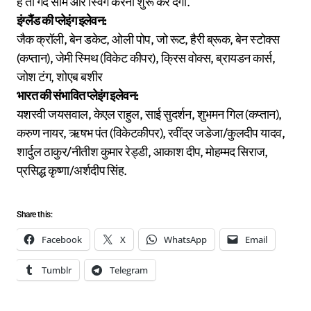
हैं तो गेंद सीम और स्विंग करनी शुरू कर देगी.
इंग्लैंड की प्लेइंग इलेवन:
जैक क्रॉली, बेन डकेट, ओली पोप, जो रूट, हैरी ब्रूक, बेन स्टोक्स
(कप्तान), जेमी स्मिथ (विकेट कीपर), क्रिस वोक्स, ब्रायडन कार्स,
जोश टंग, शोएब बशीर
भारत की संभावित प्लेइंग इलेवन:
यशस्वी जयसवाल, केएल राहुल, साई सुदर्शन, शुभमन गिल (कप्तान),
करुण नायर, ऋषभ पंत (विकेटकीपर), रवींद्र जडेजा/कुलदीप यादव,
शार्दुल ठाकुर/नीतीश कुमार रेड्डी, आकाश दीप, मोहम्मद सिराज,
प्रसिद्ध कृष्णा/अर्शदीप सिंह.
Share this:
Facebook
X
WhatsApp
Email
Tumblr
Telegram