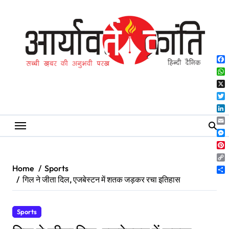
Skip
to
content
Fa
Wh
X
Twi
Lin
Ema
Me
Pin
Co
Home
Sports
Lin
Sh
गिल ने जीता दिल, एजबेस्टन में शतक जड़कर रचा इतिहास
Sports