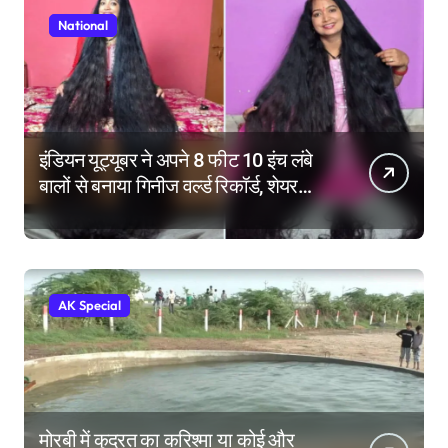
National
इंडियन यूट्यूबर ने अपने 8 फीट 10 इंच लंबे
बालों से बनाया गिनीज वर्ल्ड रिकॉर्ड, शेयर
किए हेयर केयर टिप्स
AK Special
मोरबी में कुदरत का करिश्मा या कोई और