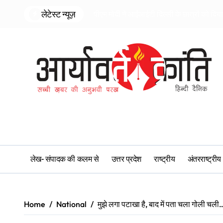
Skip
लेटेस्ट न्यूज़
पीएम मोदी ने आईआईटी दिल्ली के छात्रों को दि
to
content
लेख- संपादक की कलम से
उत्तर प्रदेश
राष्ट्रीय
अंतरराष्ट्रीय
Home
National
मुझे लगा पटाखा है, बाद में पता चला गोली चली…