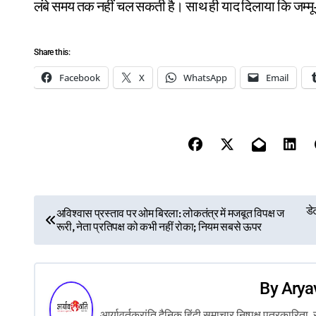
लंबे समय तक नहीं चल सकती है। साथ ही याद दिलाया कि जम्मू-क
Share this:
Facebook
X
WhatsApp
Email
P
डे
अविश्वास प्रस्ताव पर ओम बिरला: लोकतंत्र में मजबूत विपक्ष ज
रूरी, नेता प्रतिपक्ष को कभी नहीं रोका; नियम सबसे ऊपर
o
s
By
Arya
t
आर्यावर्तक्रांति दैनिक हिंदी समाचार निष्पक्ष पत्रकारि