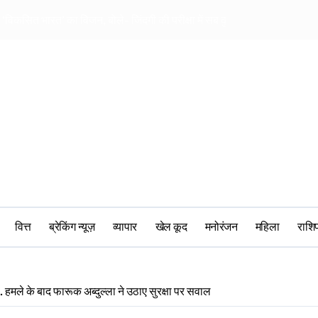
या ‘विकसित भारत’ का विजन, बोले- जिंदगी की परीक्षा में सब कुछ आउट ऑफ सिलेबस 
महिलाओं की भागीदारी प
वित्त
ब्रेकिंग न्यूज़
व्यापार
खेल कूद
मनोरंजन
महिला
‎राश
 हमले के बाद फारूक अब्दुल्ला ने उठाए सुरक्षा पर सवाल