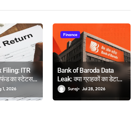
Finance
Filing: ITR
Bank of Baroda Data
िफंड का स्टेटस
Leak: क्या ग्राहकों का डेटा
? जानें आसान
हुआ लीक? बैंक ने जारी किया
g 1, 2026
Suraj
Jul 28, 2026
ीका
आधिकारिक बयान