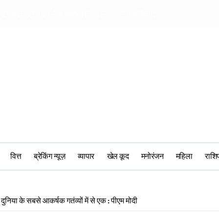
ागू नहीं , केंद्र ने एससी में दाखिल किया हलफनामा; याचिकाएं खारिज करने की मांग
सीआरपीएफ में मानसिक 
वित्त
ब्रेकिंग न्यूज़
व्यापार
खेल कूद
मनोरंजन
महिला
‎राश
दुनिया के सबसे आकर्षक गतंव्यों में से एक : पीएम मोदी