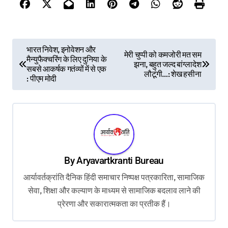
P
भारत निवेश, इनोवेशन और
मेरी चुप्पी को कमजोरी मत सम
मैन्युफैक्चरिंग के लिए दुनिया के
o
झना, बहुत जल्द बांग्लादेश
सबसे आकर्षक गतंव्यों में से एक
लौटूंगी…: शेख हसीना
s
: पीएम मोदी
t
n
a
v
By
Aryavartkranti Bureau
i
आर्यावर्तक्रांति दैनिक हिंदी समाचार निष्पक्ष पत्रकारिता, सामाजिक
g
सेवा, शिक्षा और कल्याण के माध्यम से सामाजिक बदलाव लाने की
a
प्रेरणा और सकारात्मकता का प्रतीक हैं।
t