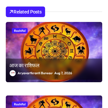
i
o
Related Posts
n
Rashifal
आज का राशिफल
Aryavartkranti Bureau
Aug 7, 2026
Rashifal