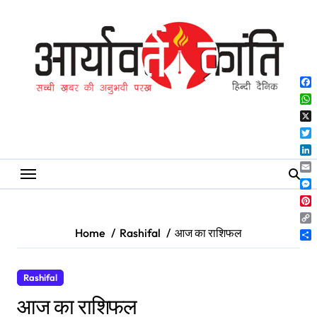
Skip
to
content
Fa
Wh
X
Twi
Lin
Ema
Me
Pin
Co
Home
Rashifal
आज का राशिफल
Lin
Sh
Rashifal
आज का राशिफल