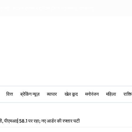
ागू नहीं , केंद्र ने एससी में दाखिल किया हलफनामा; याचिकाएं खारिज करने की मांग
सीआरपीएफ में मानसिक 
वित्त
ब्रेकिंग न्यूज़
व्यापार
खेल कूद
मनोरंजन
महिला
‎राश
बूती, पीएमआई 58.1 पर रहा; नए आर्डर की रफ्तार घटी