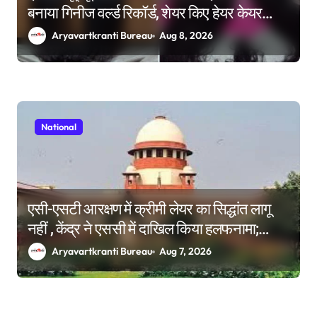
बनाया गिनीज वर्ल्ड रिकॉर्ड, शेयर किए हेयर केयर
टिप्स
Aryavartkranti Bureau
Aug 8, 2026
National
एसी-एसटी आरक्षण में क्रीमी लेयर का सिद्धांत लागू
नहीं , केंद्र ने एससी में दाखिल किया हलफनामा;
याचिकाएं खारिज करने की मांग
Aryavartkranti Bureau
Aug 7, 2026