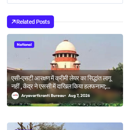
i
g
Related Posts
a
t
National
i
o
n
एसी-एसटी आरक्षण में क्रीमी लेयर का सिद्धांत लागू
नहीं , केंद्र ने एससी में दाखिल किया हलफनामा;
याचिकाएं खारिज करने की मांग
Aryavartkranti Bureau
Aug 7, 2026