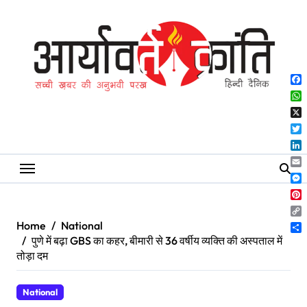
Skip
to
content
Fa
Wh
X
Twi
Lin
Ema
Me
Pin
Co
Home
National
Lin
Sh
पुणे में बढ़ा GBS का कहर, बीमारी से 36 वर्षीय व्यक्ति की अस्पताल में
तोड़ा दम
National