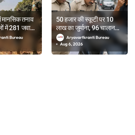
ं मानसिक तनाव
50 हजार की स्कूटी पर 10
ों में 281 जवानों
लाख का जुर्माना, 96 चालान
; 2025 में टूटे
पेंडिंग देख पुलिस के भी उड़े होश
ranti Bureau
Aryavartkranti Bureau
Aug 6, 2026