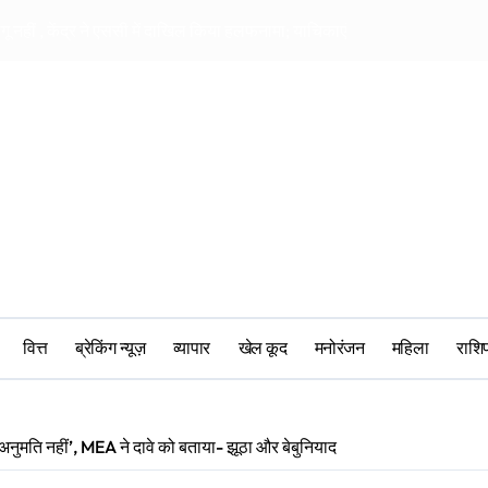
ागू नहीं , केंद्र ने एससी में दाखिल किया हलफनामा; याचिकाएं खारिज करने की मांग
सीआरपीएफ में मानसिक 
वित्त
ब्रेकिंग न्यूज़
व्यापार
खेल कूद
मनोरंजन
महिला
‎राश
ी अनुमति नहीं’, MEA ने दावे को बताया- झूठा और बेबुनियाद