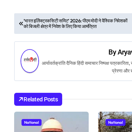
P
‘भारत इलेिक्ट्रकसिटी समिट’ 2026: पीएम मोदी ने वैश्विक निवेशकों
को बिजली क्षेत्र में निवेश के लिए किया आमंत्रित
o
s
By
Arya
t
आर्यावर्तक्रांति दैनिक हिंदी समाचार निष्पक्ष पत्रकारि
n
प्रेरणा और 
a
v
Related Posts
i
g
National
National
a