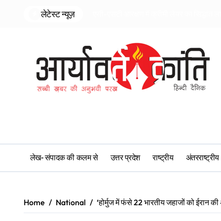
Skip
लेटेस्ट न्यूज़
एसी-एसटी आरक्षण में क्रीमी लेयर का सिद्धांत ल
to
content
लेख- संपादक की कलम से
उत्तर प्रदेश
राष्ट्रीय
अंतरराष्ट्रीय
Home
National
‘होर्मुज में फंसे 22 भारतीय जहाजों को ईरान क