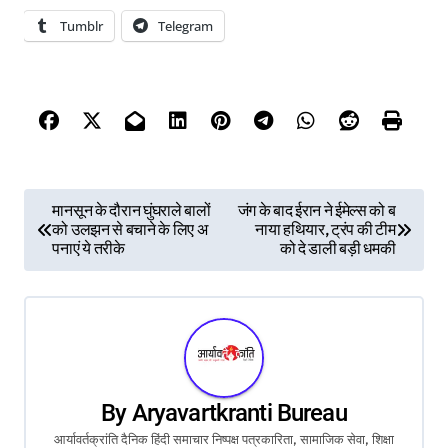
Tumblr
Telegram
P
मानसून के दौरान घुंघराले बालों
जंग के बाद ईरान ने ईमेल्स को ब
को उलझन से बचाने के लिए अ
नाया हथियार, ट्रंप की टीम
o
पनाएं ये तरीके
को दे डाली बड़ी धमकी
s
t
n
a
By
Aryavartkranti Bureau
आर्यावर्तक्रांति दैनिक हिंदी समाचार निष्पक्ष पत्रकारिता, सामाजिक सेवा, शिक्षा