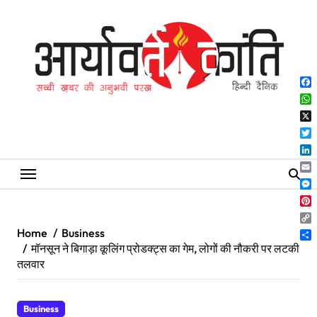
Skip
to
content
Fa
Wh
X
Twi
Lin
Ema
Me
Pin
Co
Home
Business
Lin
Sh
मॉनसून ने बिगाड़ा कूलिंग प्रोडक्ट्स का गेम, लोगों की नौकरी पर लटकी
तलवार
Business