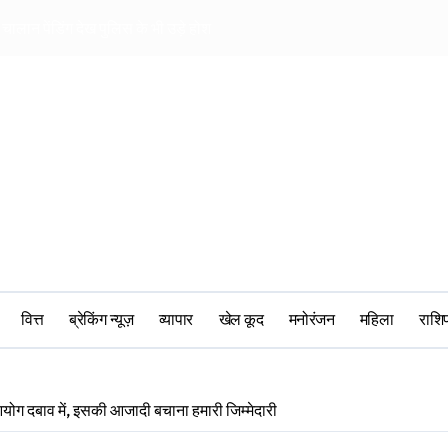
चालान पेंडिंग देख पुलिस के भी उड़े होश
खिलाड़ियों की पर बीस
वित्त
ब्रेकिंग न्यूज़
व्यापार
खेल कूद
मनोरंजन
महिला
‎राश
आयोग दबाव में, इसकी आजादी बचाना हमारी जिम्मेदारी