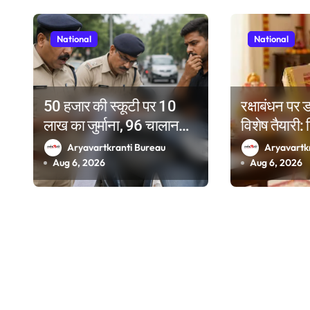
g
National
National
a
t
i
50 हजार की स्कूटी पर 10
रक्षाबंधन पर
लाख का जुर्माना, 96 चालान
विशेष तैयारी: 
o
पेंडिंग देख पुलिस के भी उड़े होश
डाकघरों और दो
Aryavartkranti Bureau
Aryavartk
n
स्टेशनों पर रा
Aug 6, 2026
Aug 6, 2026
काउंटर