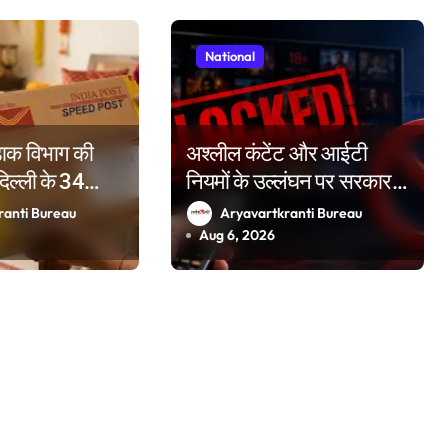
National
 डाक विभाग की
अश्लील कंटेंट और आईटी
दिल्ली के 34
नियमों के उल्लंघन पर सरकार
नों प्रमुख रेलवे
सख्त, दो वर्षों में 50 OTT
ranti Bureau
Aryavartkranti Bureau
खी बुकिंग के विशेष
प्लेटफॉर्म किए ब्लॉक
Aug 6, 2026