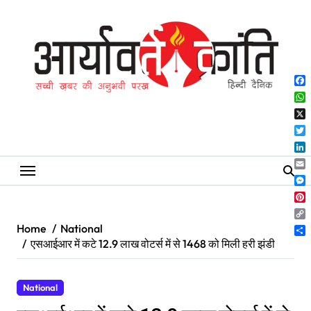
Skip
to
content
Fa
Wh
X
Twi
Lin
Ema
Me
Pin
Co
Home
National
Lin
Sh
एसआईआर में कटे 12.9 लाख वोटर्स में से 1468 को मिली हरी झंडी
National