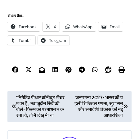
Share this:
Facebook
X
WhatsApp
Email
Tumblr
Telegram
P
‘निगेटिव पीआर बॉलीवुड में चर
जनगणना 2027 : भारत की प
म पर है’, नवाजुद्दीन सिद्दीकी
हली डिजिटल गणना, सुशासन
o
बोले- फिल्म का प्रमोशन न क
और समावेशी विकास की नई
s
रना हो, तो मैं दिखूं भी ना
आधारशिला
t
n