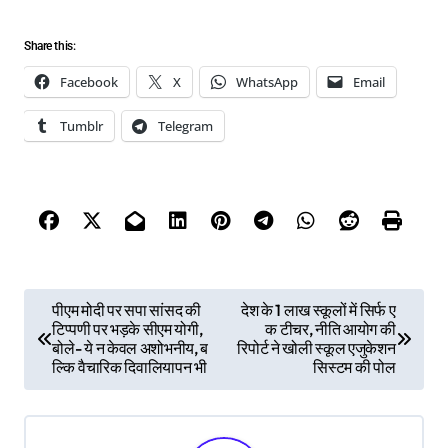
Share this:
Facebook
X
WhatsApp
Email
Tumblr
Telegram
P
पीएम मोदी पर सपा सांसद की
देश के 1 लाख स्कूलों में सिर्फ ए
टिप्पणी पर भड़के सीएम योगी,
क टीचर, नीति आयोग की
o
बोले- ये न केवल अशोभनीय, ब
रिपोर्ट ने खोली स्कूल एजुकेशन
s
ल्कि वैचारिक दिवालियापन भी
सिस्टम की पोल
t
n