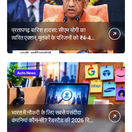
प्रतापगढ़ बारिश हादसा: सीएम योगी का
त्वरित एक्शन, मृतकों के परिजनों को ₹4-4
लाख की सहायता, घायलों के बेहतर इलाज के
निर्देश
Auto News
भारत में नौकरी के लिए सबसे पसंदीदा
कंपनियां कौन-सी? रैंडस्टैड की 2026 रिपोर्ट
में गूगल नंबर-1