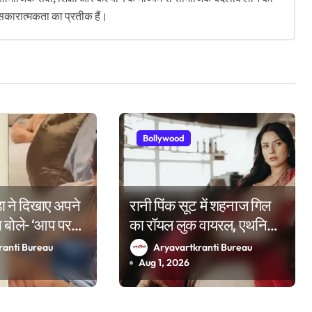
सकारात्मकता का प्रतीक हैं।
Bollywood
़ा ने दिखाए अपने
रानी पिंक सूट में शहनाज गिल
स बोले- ‘आप पर
का रॉयल लुक वायरल, एथनिक
फोटोशूट पर फिदा हुए फैंस
ranti Bureau
Aryavartkranti Bureau
Aug 1, 2026