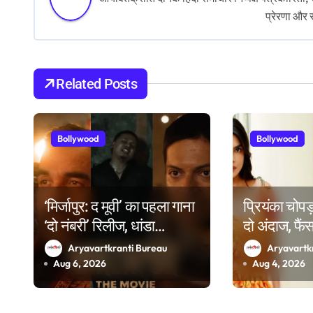
n
प्रेरणा और 
a
v
Related Posts
i
g
Bollywood
Bollywood
a
t
i
‘मिर्जापुर: द मूवी’ का पहला गाना
प्रियंका चोपड
‘दो नंबरी’ रिलीज, धांडा
दो अंदाज, फैं
o
न्योलीवाला ने किया बॉलीवुड
गर्व है’
Aryavartkranti Bureau
Aryavartk
n
डेब्यू
Aug 6, 2026
Aug 4, 2026