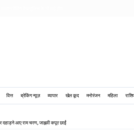
चालान पेंडिंग देख पुलिस के भी उड़े होश
खिलाड़ियों की पर बीस
वित्त
ब्रेकिंग न्यूज़
व्यापार
खेल कूद
मनोरंजन
महिला
‎राश
 दहाड़ने आए राम चरण, जाह्नवी कपूर छाईं