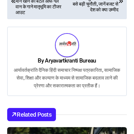
मान खान की बैटल ऑफ गल
बसे बड़ी चुनौती, जानें बजट से
s
वान के गाने मातृभूमि का टीजर
देश को क्या उम्मीद
आउट
t
n
a
v
i
By
Aryavartkranti Bureau
g
आर्यावर्तक्रांति दैनिक हिंदी समाचार निष्पक्ष पत्रकारिता, सामाजिक
a
सेवा, शिक्षा और कल्याण के माध्यम से सामाजिक बदलाव लाने की
t
प्रेरणा और सकारात्मकता का प्रतीक हैं।
i
o
Related Posts
n