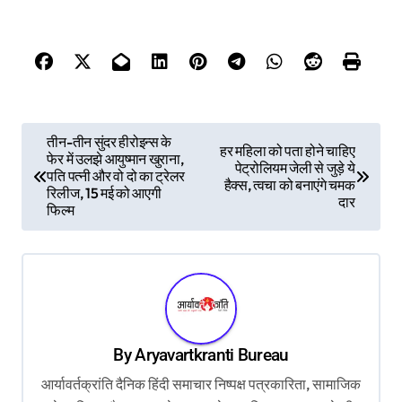
P
तीन-तीन सुंदर हीरोइन्स के
हर महिला को पता होने चाहिए
फेर में उलझे आयुष्मान खुराना,
o
पेट्रोलियम जेली से जुड़े ये
पति पत्नी और वो दो का ट्रेलर
हैक्स, त्वचा को बनाएंगे चमक
s
रिलीज, 15 मई को आएगी
दार
फिल्म
t
n
a
v
i
By
Aryavartkranti Bureau
g
आर्यावर्तक्रांति दैनिक हिंदी समाचार निष्पक्ष पत्रकारिता, सामाजिक