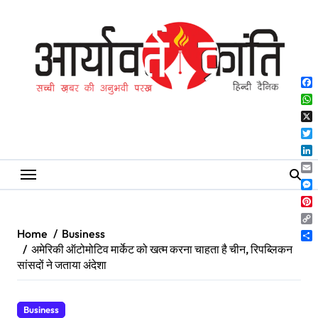
Skip
to
content
Fa
Wh
X
Twi
Lin
Ema
Me
Pin
Co
Home
Business
Lin
Sh
अमेरिकी ऑटोमोटिव मार्केट को खत्म करना चाहता है चीन, रिपब्लिकन
सांसदों ने जताया अंदेशा
Business