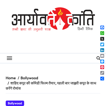
Skip
to
content
Fa
Wh
X
Twi
Lin
Ema
Me
Pin
Co
Home
Bollywood
Lin
Sh
शाहिद कपूर की कॉमेडी फिल्म तैयार, पहली बार जाह्नवी कपूर के साथ
करेंगे रोमांस
Bollywood