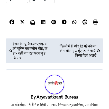
P
ईरान के न्यूक्लियर प्रोग्राम
दिल्ली में 11 और 12 मई को बद
को पुतिन का क्लीन चीट, क
o
लेगा मौसम, आईएमडी ने जारी
हा- नहीं बना रहा परमाणु ह
किया येलो अलर्ट
s
थियार
t
n
a
v
By
Aryavartkranti Bureau
i
आर्यावर्तक्रांति दैनिक हिंदी समाचार निष्पक्ष पत्रकारिता, सामाजिक
g