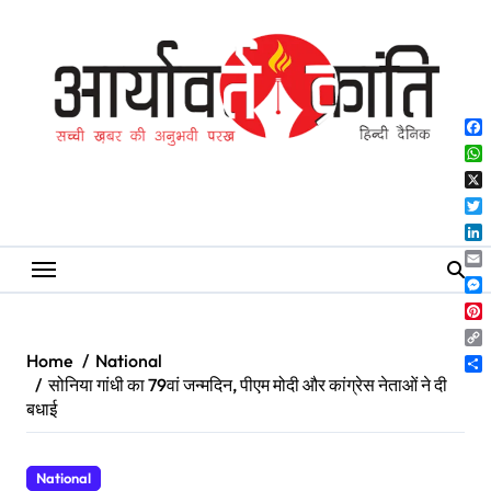
Skip
to
content
Fa
Wh
X
Twi
Lin
Ema
Me
Pin
Co
Home
National
Lin
Sh
सोनिया गांधी का 79वां जन्मदिन, पीएम मोदी और कांग्रेस नेताओं ने दी
बधाई
National