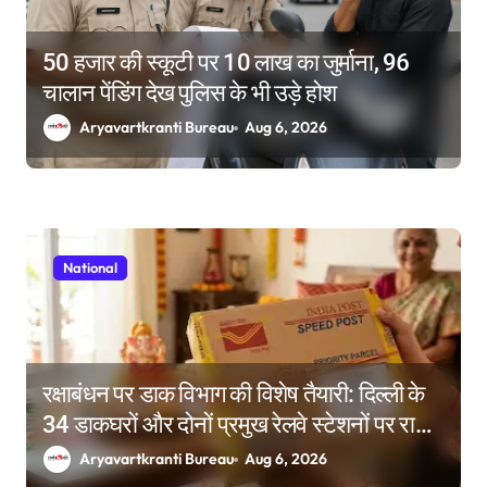
50 हजार की स्कूटी पर 10 लाख का जुर्माना, 96
चालान पेंडिंग देख पुलिस के भी उड़े होश
Aryavartkranti Bureau
Aug 6, 2026
National
रक्षाबंधन पर डाक विभाग की विशेष तैयारी: दिल्ली के
34 डाकघरों और दोनों प्रमुख रेलवे स्टेशनों पर राखी
बुकिंग के विशेष काउंटर
Aryavartkranti Bureau
Aug 6, 2026