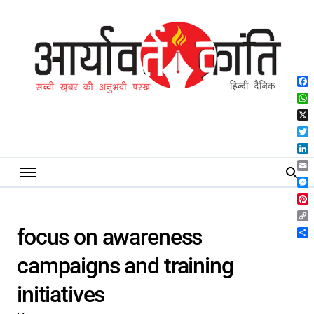
Skip
to
content
Fa
Wh
X
Twi
Lin
Ema
Me
Pin
Co
focus on awareness
Lin
Sh
campaigns and training
initiatives