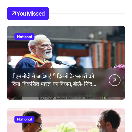
You Missed
National
पीएम मोदी ने आईआईटी दिल्ली के छात्रों को
दिया ‘विकसित भारत’ का विजन, बोले- जिंदगी
की परीक्षा में सब कुछ आउट ऑफ सिलेबस
होता है
National