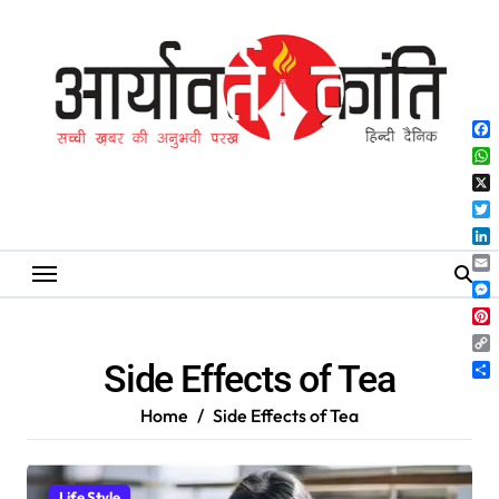
Skip
to
content
Fa
Wh
X
Twi
Lin
Ema
Me
Pin
Co
Side Effects of Tea
Lin
Sh
Home
Side Effects of Tea
Life Style