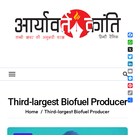
Skip
to
content
Fa
Wh
X
Twi
Lin
Ema
Me
Pin
Co
Third-largest Biofuel Producer
Lin
Sh
Home
Third-largest Biofuel Producer