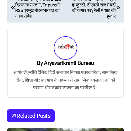
दिखाएगा रास्ता”, Tripura में
हा कुल्टी, टीएमसी राज में बंदी
o
RSS प्रमुख मोहन भागवत का
की कगार पर’; रैली में शाह की
s
अहम संदेश
हुंकार
t
n
a
v
By
Aryavartkranti Bureau
i
आर्यावर्तक्रांति दैनिक हिंदी समाचार निष्पक्ष पत्रकारिता, सामाजिक
g
सेवा, शिक्षा और कल्याण के माध्यम से सामाजिक बदलाव लाने की
a
प्रेरणा और सकारात्मकता का प्रतीक हैं।
t
i
o
Related Posts
n