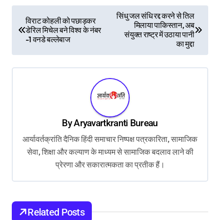
P
सिंधु जल संधि रद्द करने से तिल
विराट कोहली को पछाड़कर
मिलाया पाकिस्तान, अब
o
डेरिल मिचेल बने विश्व के नंबर
संयुक्त राष्ट्र में उठाया पानी
-1 वनडे बल्लेबाज
s
का मुद्दा
t
n
a
v
By
Aryavartkranti Bureau
i
आर्यावर्तक्रांति दैनिक हिंदी समाचार निष्पक्ष पत्रकारिता, सामाजिक
g
सेवा, शिक्षा और कल्याण के माध्यम से सामाजिक बदलाव लाने की
a
प्रेरणा और सकारात्मकता का प्रतीक हैं।
t
i
o
Related Posts