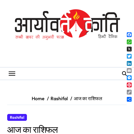
Skip
to
content
Fa
Wh
X
Twi
Lin
Ema
Me
Pin
Co
Home
Rashifal
आज का राशिफल
Lin
Sh
Rashifal
आज का राशिफल