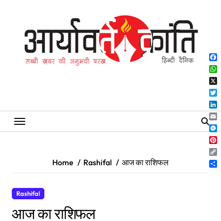
Skip
to
content
Fa
Wh
X
Twi
Lin
Ema
Me
Pin
Co
Home
Rashifal
आज का राशिफल
Lin
Sh
Rashifal
आज का राशिफल