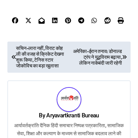
P
सचिन-लारा नहीं, विराट कोह
अमेरिका-ईरान तनाव: डोनाल्ड
ली की वजह से क्रिकेट देखना
o
ट्रंप ने युद्धविराम बढ़ाया,
शुरू किया, टेनिस स्टार
लेकिन नाकेबंदी जारी रहेगी
s
जोकोविच का बड़ा खुलासा
t
n
a
v
By
Aryavartkranti Bureau
i
आर्यावर्तक्रांति दैनिक हिंदी समाचार निष्पक्ष पत्रकारिता, सामाजिक
g
सेवा, शिक्षा और कल्याण के माध्यम से सामाजिक बदलाव लाने की
a