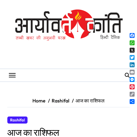
Skip
to
content
Fa
Wh
X
Twi
Lin
Ema
Me
Pin
Co
Home
Rashifal
आज का राशिफल
Lin
Sh
Rashifal
आज का राशिफल