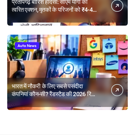
प्रतापगढ़ बारिश हादसा: सीएम योगी का
त्वरित एक्शन, मृतकों के परिजनों को ₹4-4
लाख की सहायता, घायलों के बेहतर इलाज के
निर्देश
Auto News
भारत में नौकरी के लिए सबसे पसंदीदा
कंपनियां कौन-सी? रैंडस्टैड की 2026 रिपोर्ट
में गूगल नंबर-1