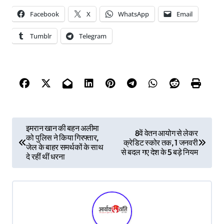
Facebook
X
WhatsApp
Email
Tumblr
Telegram
P
इमरान खान की बहन अलीमा
8वें वेतन आयोग से लेकर
को पुलिस ने किया गिरफ्तार,
o
क्रेडिट स्कोर तक, 1 जनवरी
जेल के बाहर समर्थकों के साथ
से बदल गए देश के 5 बड़े नियम
s
दे रहीं थीं धरना
t
n
a
v